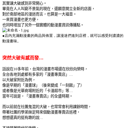
其實讓大破感到非常開心。
畢竟在人人叫窮不景氣的現在，還願意開立全新的店面，
對於南部地區的漫迷而言，也算是一大福音。
一來買漫畫也更方便，
也同時增加了另外一個實體的動漫畫資訊傳播點。
●店內充滿動漫畫的商品與佈置，讓漫迷們進到店裡，就可以感受到濃濃的
動漫畫味。
突然大破有感而發…
話說在
10
多年前，台灣的漫畫市場還在欣欣向榮時，
全台各地到處都有多家的「漫畫專賣店」…
以大破家附近為例，
像是早期的「漫畫球」（後來變成「一刻館」了）
或者像是光華商場附近的「卡漫超市」等…
當年可說是，「漫畫專賣店」的全盛時期。
而以前就在社團鬼混的大破，也常常會利用課餘時間，
帶著社團的學弟妹定時來個動漫畫專賣店巡禮，
想想還真的挺有趣的說…