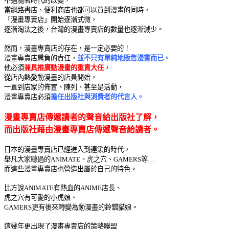
不過隨著時代的改變，
當網路書店、便利商店也都可以買到漫畫的同時，
「漫畫專賣店」開始逐漸式微，
逐漸淘汰之後，台灣的漫畫專賣店的數量也逐漸減少。
然而，漫畫專賣店的存在，是一定必要的！
漫畫專賣店肩負的責任，
並不只有單純地販售漫畫而已。
他必須
兼具推廣動漫畫的重責大任，
從店內熱愛動漫畫的店員開始，
一直到店家的佈置、陳列、甚至是活動，
漫畫專賣店必須
擔任出版社與消費者的代言人。
漫畫專賣店傳遞讀者的聲音給出版社了解，
而出版社藉由漫畫專賣店傳遞聲音給讀者。
日本的漫畫專賣店已經進入到連鎖的時代，
舉凡大家聽過的
ANIMATE
、虎之穴、
GAMERS
等…
而這些漫畫專賣店也營造出屬於自己的特色。
比方說
ANIMATE
有熱血的
ANIME
店長、
虎之穴有可愛的小虎娘、
GAMERS
更有後來轉變為動漫畫的鈴鐺貓娘。
這幾年更出現了漫畫專賣店的策略聯盟