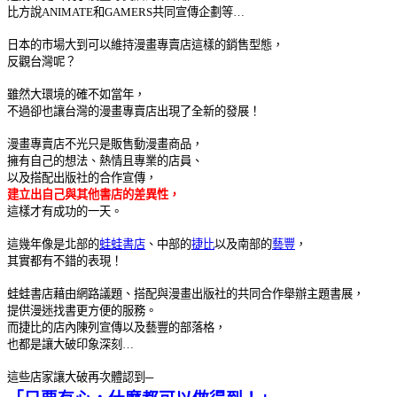
比方說
ANIMATE
和
GAMERS
共同宣傳企劃等…
日本的市場大到可以維持漫畫專賣店這樣的銷售型態，
反觀台灣呢？
雖然大環境的確不如當年，
不過卻也讓台灣的漫畫專賣店出現了全新的發展！
漫畫專賣店不光只是販售動漫畫商品，
擁有自己的想法、熱情且專業的店員、
以及搭配出版社的合作宣傳，
建立出自己與其他書店的差異性，
這樣才有成功的一天。
這幾年像是北部的
蛙蛙書店
、中部的
捷比
以及南部的
藝豐
，
其實都有不錯的表現！
蛙蛙書店藉由網路議題、搭配與漫畫出版社的共同合作舉辦主題書展，
提供漫迷找書更方便的服務。
而捷比的店內陳列宣傳以及藝豐的部落格，
也都是讓大破印象深刻…
這些店家讓大破再次體認到─