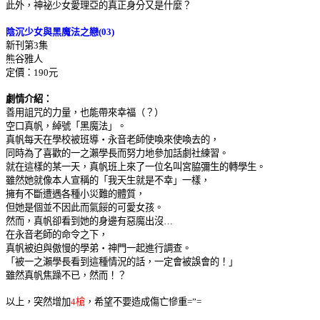
此外，神祕少女愛理亞的真正身分又是什麼？
陰沉少女與黑魔法之戀
(03)
新刊第
3
集
熊谷雅人
定價：
190
元
劇情介紹：
善用詛咒的力量，也能帶來幸福（？）
空口真帆，綽號「黑魔法」。
真帆每天在學校被班導
‧
永音老師使喚來使喚去的，
同時為了喜歡的一之瀨學長而努力地參加話劇社練習。
就在這樣的某一天，真帆班上來了一位名叫宮脇彌生的轉學生。
雖然她就像本人宣稱的「我天生就是不幸」一樣，
擁有不斷遭遇各種小災難的體質，
但她是個並不因此而氣餒的可愛女孩。
然而，真帆卻看到她的身邊有惡魔出沒…
在永音老師的命令之下，
真帆被迫與傲慢的學弟
‧
神門一起進行調查。
「被一之瀨學長看到這種情況的話，一定會被誤會的！」
雖然真帆焦躁不已，然而！？
以上，突然增加
4
槍
，希望不要造成傷亡慘重
=”=