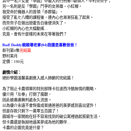
其中一名少女是「學園」中最大的行刑者─斷頭人
‧
中村奈奈子；
另一名則是反「學園」鬥爭的女英雄
‧
小紅帽。
我受命於機器人的首領「赤郡貓」，
接受了亂七八糟的課程後，連內心也漸漸狂亂了起來。
而奈奈子在做出戀愛告白後便消失了，
小紅帽的內心也大幅動搖…
究竟，會有什麼樣的未來在等著我們？
Bad! Daddy
親親壞老爹
(04)
我還是喜歡爸爸！
新刊第
4
集
完結篇
野村美月
定價：
190
元
劇情介紹：
絕妙學園溫馨喜劇進入感人肺腑的完結篇！
為了阻止卡農領軍的特別部隊卡拉波西冷酷無情的戰略，
優介用「左拳」打倒了魔獸，
因此被虜虜舞判處永久流放。
以為優介永遠不會恢復成普通爸爸的美夢感到喜出望外！
但是存款只剩下一萬零五百圓了！
圓城寺一家開始在好不容易找到的破公寓裡過起貧窮生活，
但卡農還是執拗地逼美夢成為他的夥伴…
卡農的企圖究竟是什麼？