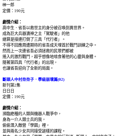
榊
一郎
定價：
190
元
劇情介紹：
高中生．省吾以救世主的身分被召喚到異世界。
成為巨大兵器瀆神之主「駕駛者」的他
總算是接連打倒了三具「代行者」。
不得不回應周遭期待的省吾成天埋首於戰鬥訓練之中。
然而上一次連省吾必須拯救的民眾們都被
捲入的激烈戰鬥，超乎想像地啃食著他的心靈與身體。
隨著第四具「代行者」的出現，
也讓省吾迎向了全新的局面。
斷頭人中村奈奈子．學級崩壞篇
(02)
新刊第
2
集
日日日
定價：
190
元
劇情介紹：
瀕臨絶種的人類與機器人戰爭中，
身為一介人類士兵的我，
偷偷潛入敵營「學園」裡，
並與兩名少女共同接受謎樣的課程。