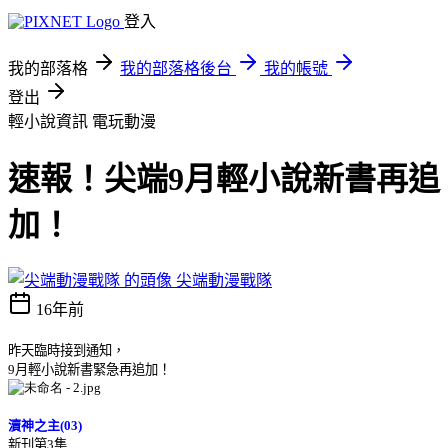
登入
我的部落格
我的部落格後台
我的帳號
登出
輕小說資訊
電玩動漫
速報！尖端9月輕小說新書再追
加！
尖端動漫戰隊
16年前
昨天臨時接到通知，
9
月輕小說新書緊急再追加！
瀆神之主
(03)
新刊第
3
集