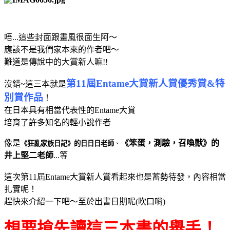
唔...這些封面跟畫風很面生阿～
應該不是我們家本來的作者吧～
難道是傳說中的大賞新人嘛!!
第11屆Entame大賞新人賞優秀賞&特
沒錯~這三本就是
別賞作品
！
在日本具有相當代表性的Entame大賞
培育了許多知名的輕小說作者
像是
《笨蛋，測驗，召喚獸》的
《
狂亂家族日記
》的日日日老師
、
井上堅二老師
...等
這次第11屆Entame大賞新人
賞看起來也是蓄勢待發，內容相當
扎實呢！
趕快來介紹一下吧～至於出書日期呢(吹口哨)
想要搶先讀這三本書的舉手！