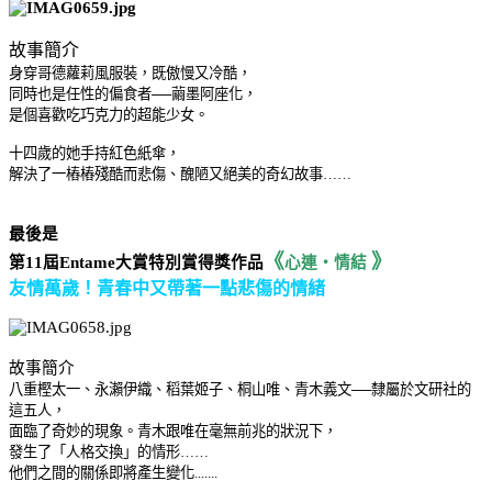
故事簡介
身穿哥德蘿莉風服裝，既傲慢又冷酷，
同時也是任性的偏食者──繭墨阿座化，
是個喜歡吃巧克力的超能少女。
十四歲的她手持紅色紙傘，
解決了一樁樁
殘酷而悲傷、醜陋又絕美的奇幻故事……
最後是
《
》
第11屆Entame大賞
特別賞得獎作品
心連‧情結
友情萬歲！青春中又帶著一點悲傷的情緒
故事簡介
八重樫太一、永瀨伊織、稻葉姬子、桐山唯、青木義文──隸屬於文研社的
這五人，
面臨了奇妙的現象。青木跟唯在毫無前兆的狀況下，
發生了「人格交換」的情形……
他們之間的關係即將產生變化.......