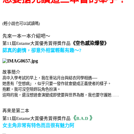
(輕小說也可以試讀嗎
)
先來一本一本介紹吧～
《空色感染爆發》
第11屆Entame大賞優秀賞得獎作品
認真的劇情，卻意外相當輕鬆有趣～?
故事簡介
高中入學考試的早上，我在車站月台與結衣同學相遇──
她患有「空想病」，似乎只要一發作就會變成正義使者的樣子。
抱歉，我可沒空陪妳玩角色扮演。
這時的我，還沒想過會演變成即使要與世界為敵，我也要守護她……
再來是第二本
《
》
第11屆Entame大賞優秀賞得獎作品
B.A.D
女主角非常有特色而且很有魅力阿