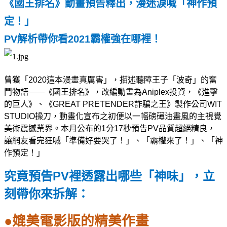
《國王排名》動畫預告釋出，漫迷淚喊「神作預
定！」
PV
解析帶你看
2021
霸權強在哪裡！
曾獲「
2020
這本漫畫真厲害」，描述聽障王子「波奇」的奮
鬥物語——《國王排名》，改編動畫為
Aniplex
投資，《進擊
的巨人》、《
GREAT PRETENDER
詐騙之王》製作公司
WIT
STUDIO
操刀，動畫化宣布之初便以一幅磅礡油畫風的主視覺
美術震撼業界。本月公布的
1
分
17
秒預告
PV
品質超絕精良，
讓網友看完狂喊「準備好要哭了！」、「霸權來了！」、「神
作預定！」
PV
究竟預告
裡透露出哪些「神味」，立
刻帶你來拆解：
●
媲美電影版的精美作畫