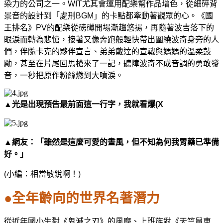
染力的公司之一。
WIT
尤其會運用配樂幫作品增色，從細碎背
景音的設計到「處刑
BGM
」的卡點都牽動著觀眾的心。《國
王排名》
PV
的配樂從磅礡開場漸趨悠揚，再隨著波吉落下的
眼淚而轉為悲愴，接著又像奔跑般輕快帶出圍繞波奇身旁的人
們，伴隨卡克的夥伴宣言、弟弟戴達的宣戰與媽媽的溫柔鼓
勵，甚至在片尾回馬槍來了一記，聽障波奇不成音調的勇敢發
音，一秒把原作粉絲燃到大噴淚。
▲光是出現預告最前面這一行字，我就看爆
(X
▲網友：「雖然是這麼可愛的畫風，但不知為何我胃藥已準備
好。」
(
小編：相當敏銳啊！
)
●
全年齡向的世界名著潛力
從近年國小生對《鬼滅之刃》的風靡、上班族對《天竺鼠車