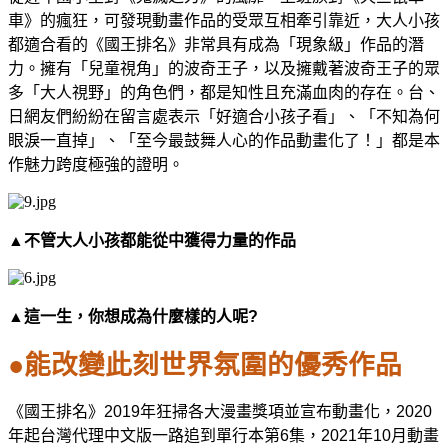
車》的瘋狂，可發現動畫作品的受眾互相牽引靠近，大人小孩
都適合看的《國王排名》非常具有成為「現象級」作品的潛
力。擁有「兒童視角」的波奇王子，以及擁戴著波奇王子的眾
多「大人視野」的角色們，都是知性且充滿血肉的存在。台、
日網友們紛紛在留言處表示「好適合小孩子看」、「不知為何
眼淚一直掉」、「至今最鼓舞人心的作品動畫化了！」都是本
作魅力跨度極強的證明。
▲不管大人小孩都能從中獲得力量的作品
▲這一生，你想成為什麼樣的人呢
?
●
能改變此刻世界氛圍的優秀作品
《國王排名》
2019
年狂掃各大漫畫獎項並宣布動畫化，
2020
年起台灣代理中文版一路追到單行本第
6
集，
2021
年
10
月動畫