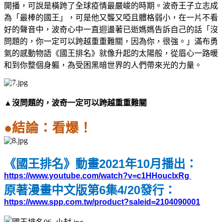
開播，可說是橫跨了全球疫情最嚴峻的時期。波奇王子立志成
為「最棒的國王」，可是他又聾又啞且體格弱小，在一片不看
好的聲音中，波奇心中一直迴盪著已逝媽媽告訴自己的話「沒
問題的，你一定可以跨越重重難關，因為你，很強。」滿布勇
氣的感動物語《國王排名》就像升起的太陽般，從眉心一路暖
和到你整個身軀，為受困黑暗世界的人們帶來光的力量。
▲沒問題的，波奇一定可以跨越重重難關
●
結論：看爆！
2021
10
《國王排名》動畫
年
月播出：
https://www.youtube.com/watch?v=c1HHoucIxRg
6
4/20
原著漫畫中文版第
集
發行：
https://www.spp.com.tw/product?saleid=2104090001