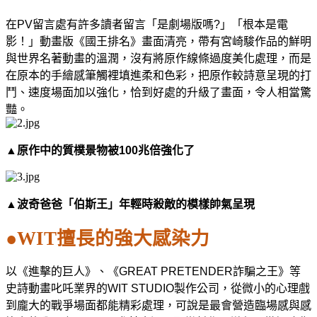
在
PV
留言處有許多讀者留言「是劇場版嗎
?
」「根本是電
影！」動畫版
《國王排名》
畫面清亮，帶有宮崎駿作品的鮮明
與世界名著動畫的溫潤，沒有將原作線條過度美化處理，而是
在原本的手繪感筆觸裡填進柔和色彩，把原作較詩意呈現的打
鬥、速度場面加以強化，恰到好處的升級了畫面，令人相當驚
豔。
▲原作中的質樸景物被
100
兆倍強化了
▲波奇爸爸「伯斯王」年輕時殺敵的模樣帥氣呈現
●WIT
擅長的強大感染力
以《進擊的巨人》、《
GREAT PRETENDER
詐騙之王》等
史詩動畫叱吒業界的
WIT STUDIO
製作公司，從微小的心理戲
到龐大的戰爭場面都能精彩處理，可說是最會營造臨場感與感